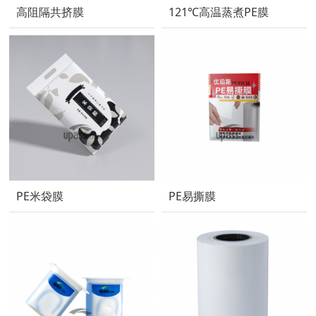
高阻隔共挤膜
121℃高温蒸煮PE膜
PE米袋膜
PE易撕膜