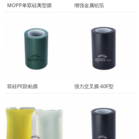
增强金属铝箔
MOPP单双硅离型膜
双硅PE防粘膜
强力交叉膜-60F型